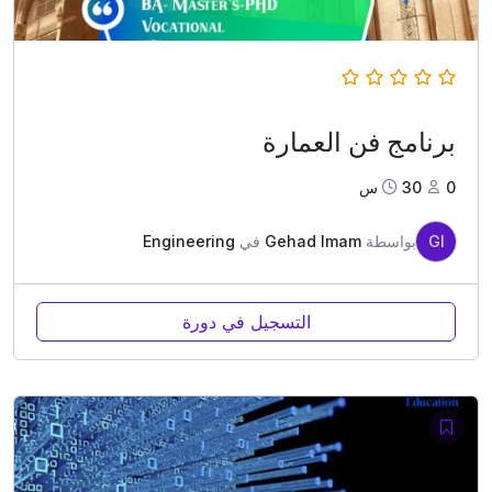
برنامج فن العمارة
0
30س
GI
بواسطة
Gehad Imam
في
Engineering
التسجيل في دورة