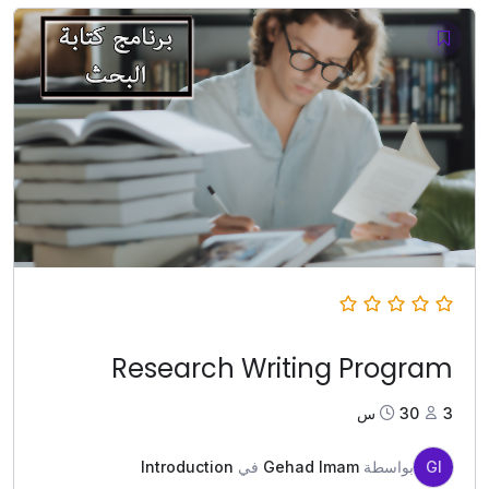
Research Writing Program
3
30س
GI
بواسطة
Gehad Imam
في
Introduction