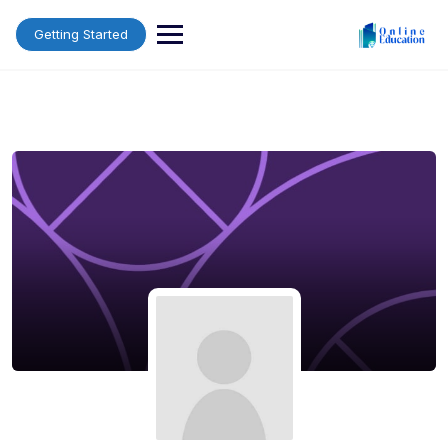
Ski
t
Getting Started
conten