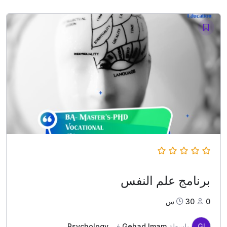
برنامج علم النفس
0
30س
GI
بواسطة
Gehad Imam
في
Psychology