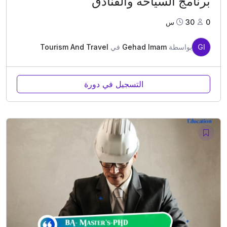
برنامج السياحة والفنادق
0
30س
GI
بواسطة
Gehad Imam
في
Tourism And Travel
التسجيل في دورة