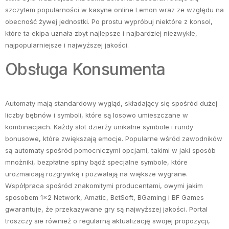
szczytem popularności w kasyne online Lemon wraz ze względu na
obecność żywej jednostki. Po prostu wypróbuj niektóre z konsol,
które ta ekipa uznała zbyt najlepsze i najbardziej niezwykłe,
najpopularniejsze i najwyższej jakości.
Obsługa Konsumenta
Automaty mają standardowy wygląd, składający się spośród dużej
liczby bębnów i symboli, które są losowo umieszczane w
kombinacjach. Każdy slot dzierży unikalne symbole i rundy
bonusowe, które zwiększają emocje. Popularne wśród zawodników
są automaty spośród pomocniczymi opcjami, takimi w jaki sposób
mnożniki, bezpłatne spiny bądź specjalne symbole, które
urozmaicają rozgrywkę i pozwalają na większe wygrane.
Współpraca spośród znakomitymi producentami, owymi jakim
sposobem 1×2 Network, Amatic, BetSoft, BGaming i BF Games
gwarantuje, że przekazywane gry są najwyższej jakości. Portal
troszczy sie również o regularną aktualizację swojej propozycji,