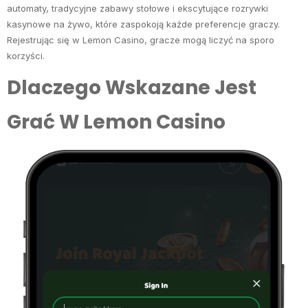
automaty, tradycyjne zabawy stołowe i ekscytujące rozrywki
kasynowe na żywo, które zaspokoją każde preferencje graczy.
Rejestrując się w Lemon Casino, gracze mogą liczyć na sporo
korzyści.
Dlaczego Wskazane Jest
Grać W Lemon Casino