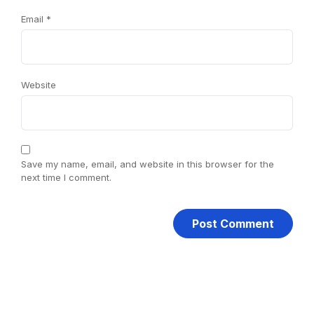
Email
*
Website
Save my name, email, and website in this browser for the
next time I comment.