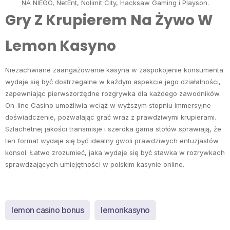
NA NIEGO, NetEnt, Nolimit City, Hacksaw Gaming i Playson.
Gry Z Krupierem Na Żywo W
Lemon Kasyno
Niezachwiane zaangażowanie kasyna w zaspokojenie konsumenta
wydaje się być dostrzegalne w każdym aspekcie jego działalności,
zapewniając pierwszorzędne rozgrywka dla każdego zawodników.
On-line Casino umożliwia wciąż w wyższym stopniu immersyjne
doświadczenie, pozwalając grać wraz z prawdziwymi krupierami.
Szlachetnej jakości transmisje i szeroka gama stołów sprawiają, że
ten format wydaje się być idealny gwoli prawdziwych entuzjastów
konsol. Łatwo zrozumieć, jaka wydaje się być stawka w rozrywkach
sprawdzających umiejętności w polskim kasynie online.
lemon casino bonus
lemonkasyno