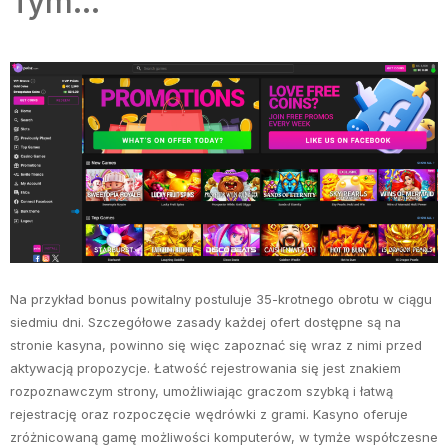
Tym…
Na przykład bonus powitalny postuluje 35-krotnego obrotu w ciągu
siedmiu dni. Szczegółowe zasady każdej ofert dostępne są na
stronie kasyna, powinno się więc zapoznać się wraz z nimi przed
aktywacją propozycje. Łatwość rejestrowania się jest znakiem
rozpoznawczym strony, umożliwiając graczom szybką i łatwą
rejestrację oraz rozpoczęcie wędrówki z grami. Kasyno oferuje
zróżnicowaną gamę możliwości komputerów, w tymże współczesne