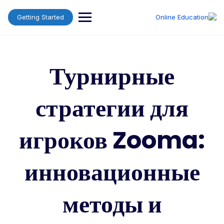
Ski
t
Getting Started
conten
Турнирные
стратегии для
игроков Zooma:
инновационные
методы и